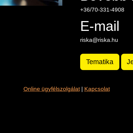
+36/70-331-4908
E-mail
riska@riska.hu
Tematika
J
Online ügyfélszolgálat
|
Kapcsolat