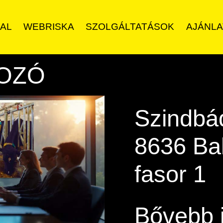
AL
WEBRISKA
SZOLGÁLTATÁSOK
AJÁNL
KOZÓ
Szindbá
8636 Ba
fasor 1
Bővebb 