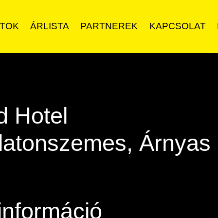
ATOK
ÁRLISTA
PARTNEREK
KAPCSOLAT
d Hotel
latonszemes, Árnyas
információ