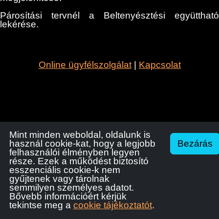
Párosítási tervnél a Beltenyésztési együttható
lekérése.
Online ügyfélszolgálat
|
Kapcsolat
Mint minden weboldal, oldalunk is
Bezárás
használ cookie-kat, hogy a legjobb
felhasználói élményben legyen
része. Ezek a működést biztosító
esszenciális cookie-k nem
gyűjtenek vagy tárolnak
semmilyen személyes adatot.
Bővebb információért kérjük
Impresszum
Adatvédelmi tájékoztató
Cookie
Készült a FlexiPage tartalom kezelő rendszerrel
tekintse meg a
cookie tájékoztatót
.
www.flexipage.hu
tájékoztató
mail
flexipage.hu