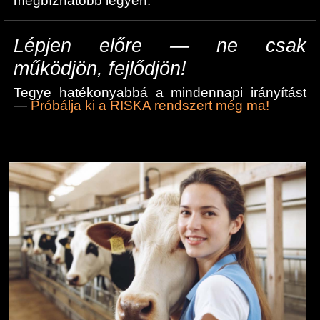
megbízhatóbb legyen.
Lépjen előre — ne csak
működjön, fejlődjön!
Tegye hatékonyabbá a mindennapi irányítást
—
Próbálja ki a RISKA rendszert még ma!