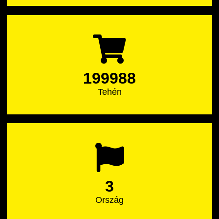
199988
Tehén
3
Ország