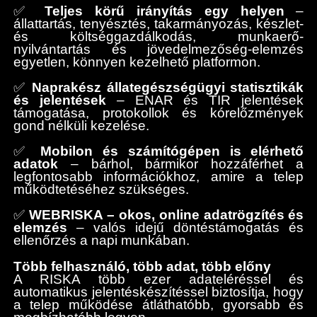
✅
Teljes körű irányítás egy helyen
–
állattartás, tenyésztés, takarmányozás, készlet-
és költséggazdálkodás, munkaerő-
nyilvántartás és jövedelmezőség-elemzés
egyetlen, könnyen kezelhető platformon.
✅
Naprakész állategészségügyi statisztikák
és jelentések
– ENAR és TIR jelentések
támogatása, protokollok és kórelőzmények
gond nélküli kezelése.
✅
Mobilon és számítógépen is elérhető
adatok
– bárhol, bármikor hozzáférhet a
legfontosabb információkhoz, amire a telep
működtetéséhez szükséges.
✅
WEBRISKA – okos, online adatrögzítés és
elemzés
– valós idejű döntéstámogatás és
ellenőrzés a napi munkában.
Több felhasználó, több adat, több előny
A RISKA több ezer adateléréssel és
automatikus jelentéskészítéssel biztosítja, hogy
a telep működése átláthatóbb, gyorsabb és